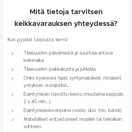
Mitä tietoja tarvitsen
keikkavarauksen yhteydessä?
Kun pyydät tarjousta, kerro:
Tilaisuuden päivämäärä ja suuntaa-antava
kellonaika
Tilaisuuden paikkakunta ja juhlatila
Onko kyseessä häät, syntymäpäivät, ristiäiset,
yrityksen vuosijuhlat,...
Esiintymisen toivottu kesto (muutama kappale,
2 x 45 min,...)
Esiintymiskokoonpano (soolo, duo, trio, bändi)
Mahdolliset erityistoiveet musiikin tai tekniikan
suhteen