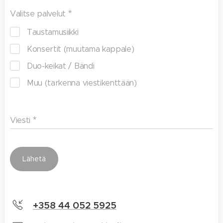
Valitse palvelut
Taustamusiikki
Konsertit (muutama kappale)
Duo-keikat / Bändi
Muu (tarkenna viestikenttään)
Viesti
Lähetä
+358 44 052 5925