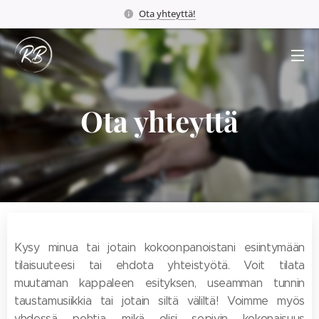
Ota yhteyttä!
Ota yhteyttä
Kysy minua tai jotain kokoonpanoistani esiintymään
tilaisuuteesi tai ehdota yhteistyötä. Voit tilata
muutaman kappaleen esityksen, useamman tunnin
taustamusiikkia tai jotain siltä väliltä! Voimme myös
yhdessä pohtia, mikä olisi sopivin kokonaisuus