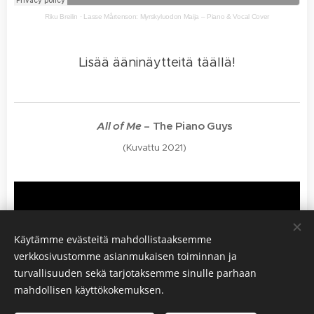
Riku Breilin
·
Lasse Mårtenson: Myrskyluodon Maija – Piano & Vocal Cover
Lisää ääninäytteitä täällä!
🎵
All of Me
– The Piano Guys
(Kuvattu 2021)
Käytämme evästeitä mahdollistaaksemme
verkkosivustomme asianmukaisen toiminnan ja
turvallisuuden sekä tarjotaksemme sinulle parhaan
mahdollisen käyttökokemuksen.