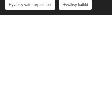
Hyväksy vain tarpeelliset
Hyväksy kaikki
Täytä yhteydenottolomake
Palvelut &
kokoonpanot