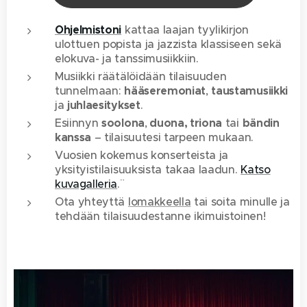
Ohjelmistoni
kattaa laajan tyylikirjon
ulottuen popista ja jazzista klassiseen sekä
elokuva- ja tanssimusiikkiin.
Musiikki räätälöidään tilaisuuden
tunnelmaan:
hääseremoniat
,
taustamusiikki
ja
juhlaesitykset
.
Esiinnyn
soolona
,
duona, triona
tai
bändin
kanssa
– tilaisuutesi tarpeen mukaan.
Vuosien kokemus konserteista ja
yksityistilaisuuksista takaa laadun.
Katso
kuvagalleria
.¨
Ota yhteyttä
lomakkeella
tai
soita minulle
ja
tehdään tilaisuudestanne ikimuistoinen!