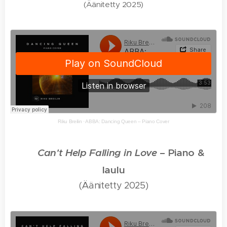
(Äänitetty 2025)
Riku Breilin
·
ABBA: Dancing Queen – Piano Cover
🎵
Can't Help Falling in Love
– Piano &
laulu
(Äänitetty 2025)