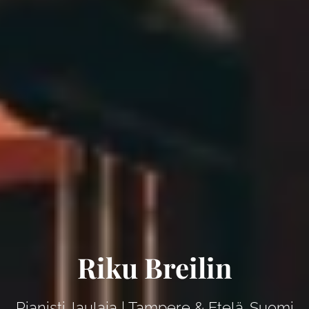
Riku Breilin
Pianisti-laulaja | Tampere & Etelä-Suomi