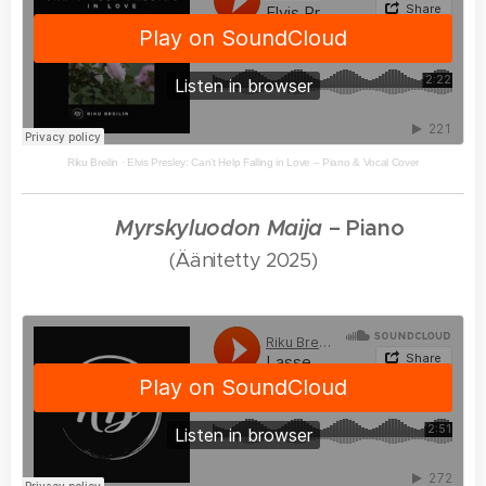
Riku Breilin
·
Elvis Presley: Can’t Help Falling in Love – Piano & Vocal Cover
🎵
Myrskyluodon Maija
– Piano
(Äänitetty 2025)