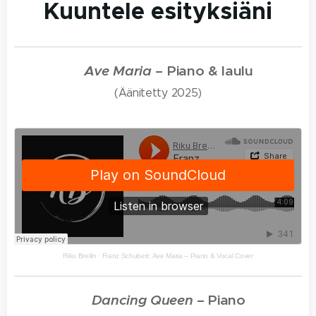
Kuuntele esityksiäni
🎵
Ave Maria
– Piano &
laulu
(Äänitetty 2025)
Riku Breilin
·
Franz Schubert: Ave Maria – Piano & Vocal Cover
🎵
Dancing Queen
– Piano